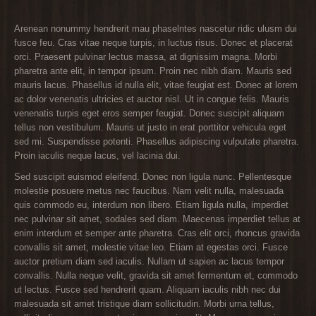
Arenean nonummy hendrerit mau phaselntes nascetur ridic ulusm dui
fusce feu. Cras vitae neque turpis, in luctus risus. Donec et placerat
orci. Praesent pulvinar lectus massa, at dignissim magna. Morbi
pharetra ante elit, in tempor ipsum. Proin nec nibh diam. Mauris sed
mauris lacus. Phasellus id nulla elit, vitae feugiat est. Donec at lorem
ac dolor venenatis ultricies et auctor nisl. Ut in congue felis. Mauris
venenatis turpis eget eros semper feugiat. Donec suscipit aliquam
tellus non vestibulum. Mauris ut justo in erat porttitor vehicula eget
sed mi. Suspendisse potenti. Phasellus adipiscing vulputate pharetra.
Proin iaculis neque lacus, vel lacinia dui.
Sed suscipit euismod eleifend. Donec non ligula nunc. Pellentesque
molestie posuere metus nec faucibus. Nam velit nulla, malesuada
quis commodo eu, interdum non libero. Etiam ligula nulla, imperdiet
nec pulvinar sit amet, sodales sed diam. Maecenas imperdiet tellus at
enim interdum et semper ante pharetra. Cras elit orci, rhoncus gravida
convallis sit amet, molestie vitae leo. Etiam at egestas orci. Fusce
auctor pretium diam sed iaculis. Nullam ut sapien ac lacus tempor
convallis. Nulla neque velit, gravida sit amet fermentum et, commodo
ut lectus. Fusce sed hendrerit quam. Aliquam iaculis nibh nec dui
malesuada sit amet tristique diam sollicitudin. Morbi urna tellus,