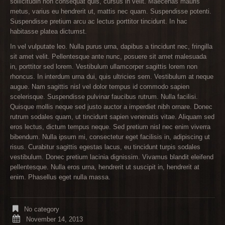
sollicitudin non consequat quis, cursus in velit. Maecenas mauris
metus, varius eu hendrerit ut, mattis nec quam. Suspendisse potenti.
Suspendisse pretium arcu ac lectus porttitor tincidunt. In hac
habitasse platea dictumst.
In vel vulputate leo. Nulla purus urna, dapibus a tincidunt nec, fringilla
sit amet velit. Pellentesque ante nunc, posuere sit amet malesuada
in, porttitor sed lorem. Vestibulum ullamcorper sagittis lorem non
rhoncus. In interdum urna dui, quis ultricies sem. Vestibulum at neque
augue. Nam sagittis nisl vel dolor tempus id commodo sapien
scelerisque. Suspendisse pulvinar faucibus rutrum. Nulla facilisi.
Quisque mollis neque sed justo auctor a imperdiet nibh ornare. Donec
rutrum sodales quam, ut tincidunt sapien venenatis vitae. Aliquam sed
eros lectus, dictum tempus neque. Sed pretium nisl nec enim viverra
bibendum. Nulla ipsum mi, consectetur eget facilisis in, adipiscing ut
risus. Curabitur sagittis egestas lacus, eu tincidunt turpis sodales
vestibulum. Donec pretium lacinia dignissim. Vivamus blandit eleifend
pellentesque. Nulla eros urna, hendrerit ut suscipit in, hendrerit at
enim. Phasellus eget nulla massa.
No category
November 14, 2013