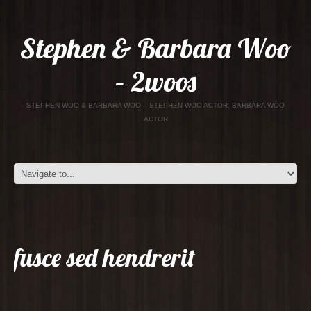
Stephen & Barbara Woo
– 2woos
STEPHEN WOO & BARBARA WOO – STEPHEN WOO ACTOR, BARBARA WOO
ACTOR
fusce sed hendrerit